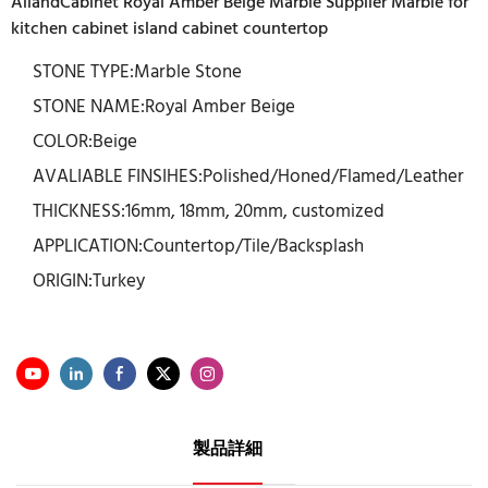
AllandCabinet Royal Amber Beige Marble Supplier Marble for
kitchen cabinet island cabinet countertop
STONE TYPE:Marble Stone
STONE NAME:Royal Amber Beige
COLOR:Beige
AVALIABLE FINSIHES:Polished/Honed/Flamed/Leather
THICKNESS:16mm, 18mm, 20mm, customized
APPLICATION:Countertop/Tile/Backsplash
ORIGIN:Turkey
製品詳細