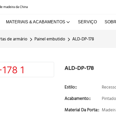
 de madeira da China
MATERIAIS & ACABAMENTOS
SERVIÇO
SOBR
rtas de armário
Painel embutido
ALD-DP-178
ALD-DP-178
Estilo::
Recess
Acabamento::
Pintad
Material Da Porta::
Madeira