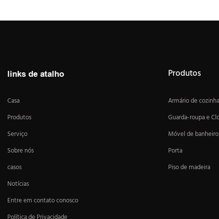
Produtos
links de atalho
Casa
Armário de cozinh
Produtos
Guarda-roupa e Cl
Serviço
Móvel de banheiro
Sobre nós
Porta
casos
Piso de madeira
Notícias
Entre em contato conosco
Política de Privacidade