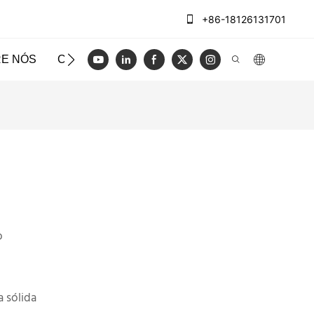
+86-18126131701
E NÓS
CASOS
BLOG
VÍDEO
ENTRE EM CO
o
o
 sólida