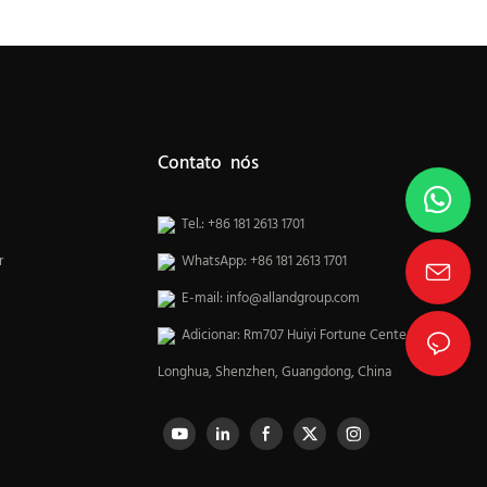
Contato nós
Tel.: +86 181 2613 1701
r
WhatsApp: +86 181 2613 1701
E-mail:
info@allandgroup.com
Adicionar: Rm707 Huiyi Fortune Center,
Longhua, Shenzhen, Guangdong, China