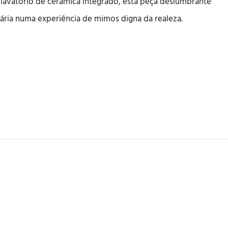
 lavatório de cerâmica integrado, esta peça deslumbrante
iária numa experiência de mimos digna da realeza.