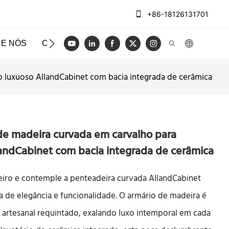
+86-18126131701
E NÓS
CASOS
BLOG
VÍDEO
ENTRE EM CO
 luxuoso AllandCabinet com bacia integrada de cerâmica
de madeira curvada em carvalho para
landCabinet com bacia integrada de cerâmica
eiro e contemple a penteadeira curvada AllandCabinet
 de elegância e funcionalidade. O armário de madeira é
artesanal requintado, exalando luxo intemporal em cada