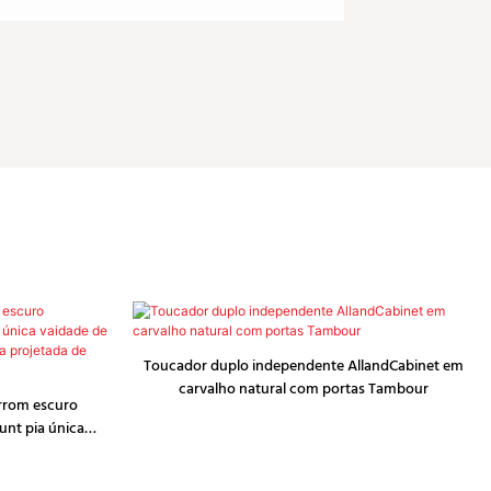
Toucador duplo independente AllandCabinet em
carvalho natural com portas Tambour
rrom escuro
nt pia única
m tampo de pedra
ranco