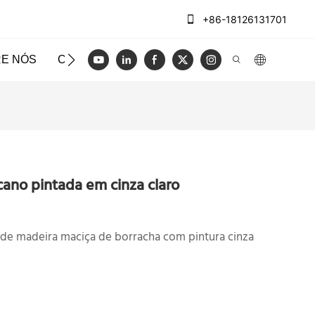
+86-18126131701
E NÓS
CASOS
BLOG
VÍDEO
ENTRE EM CO
cano pintada em cinza claro
de madeira maciça de borracha com pintura cinza