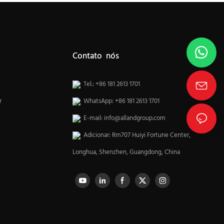
Contato nós
Tel.: +86 181 2613 1701
r
WhatsApp: +86 181 2613 1701
E-mail:
info@allandgroup.com
Adicionar: Rm707 Huiyi Fortune Center,
Longhua, Shenzhen, Guangdong, China