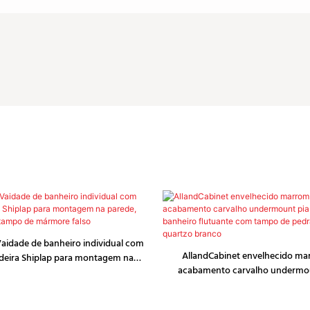
Vaidade de banheiro individual com
AllandCabinet envelhecido ma
deira Shiplap para montagem na
acabamento carvalho undermou
deslizante, tampo de mármore falso
vaidade de banheiro flutuante co
projetada de quartzo b