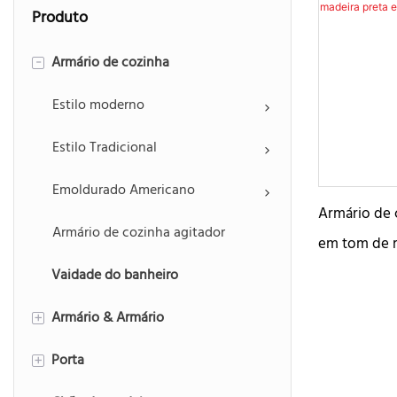
Produto
Armário de cozinha
-
Estilo moderno
Estilo Tradicional
Emoldurado Americano
Armário de 
Armário de cozinha agitador
em tom de m
Allan Cabine
Vaidade do banheiro
Armário & Armário
+
Porta
Armários com portas de correr
+