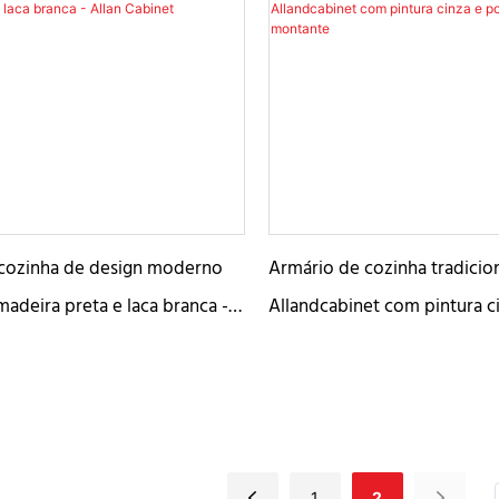
cozinha de design moderno
Armário de cozinha tradicio
adeira preta e laca branca -
Allandcabinet com pintura c
t
de vidro montante
1
2