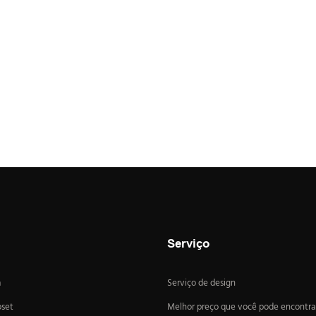
Serviço
a
Serviço de design
oset
Melhor preço que você pode encontra