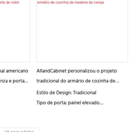
nal americano
AllandCabinet personalizou o projeto
inza e porta
tradicional do armário de cozinha de
madeira de cereja
Estilo de Design: Tradicional
Tipo de porta: painel elevado
Materiais da porta: madeira de cerejeira
Acabamento: Pintado