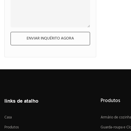
ENVIAR INQUÉRITO AGORA
Produtos
links de atalho
Casa
Armário de cozinh
Produtos
Guarda-roupa e Cl