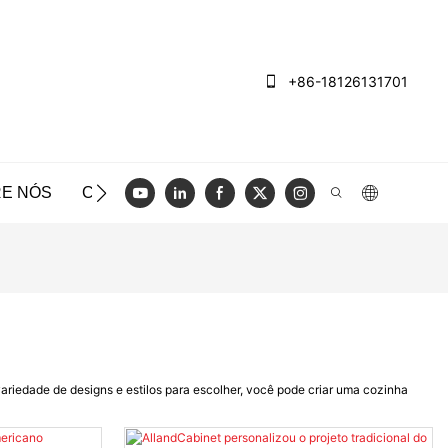
+86-18126131701
E NÓS
CASOS
BLOG
VÍDEO
ENTRE EM CO
ariedade de designs e estilos para escolher, você pode criar uma cozinha