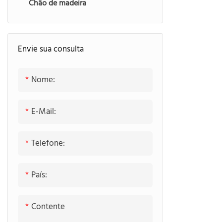
Chão de madeira
Armário com porta articulada
porta de entrada
Caminhe no armário
Porta interna de madeira
Envie sua consulta
Porta da garagem
Nome:
E-Mail:
Telefone:
País:
Contente