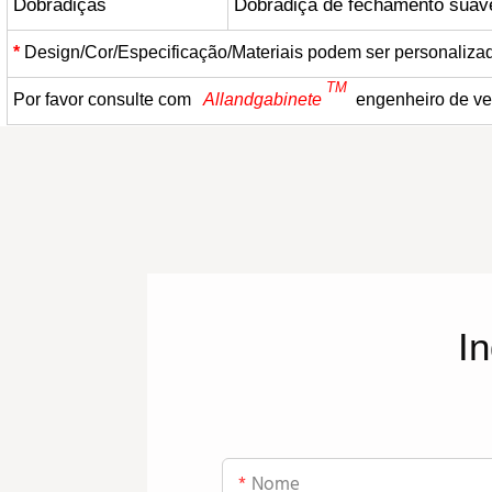
Dobradiças
Dobradiça de fechamento sua
*
Design/Cor/Especificação/Materiais podem ser personalizad
TM
Por favor consulte com
Allandgabinete
engenheiro de ve
In
Nome