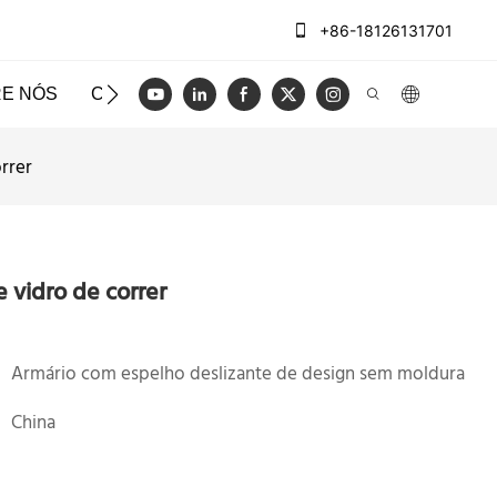
+86-18126131701
E NÓS
CASOS
BLOG
VÍDEO
ENTRE EM CO
rrer
 vidro de correr
Armário com espelho deslizante de design sem moldura
China