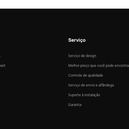
Luzes LED
Serviço
a
Serviço de design
oset
Melhor preço que você pode encontra
Controle de qualidade
Serviço de envio e alfândega
Suporte à instalação
Garantia