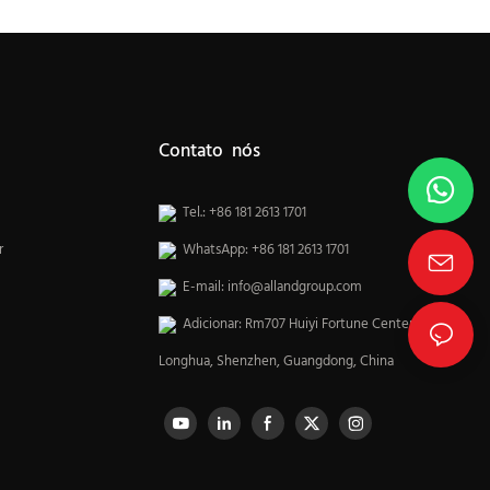
Contato nós
Tel.: +86 181 2613 1701
r
WhatsApp: +86 181 2613 1701
E-mail:
info@allandgroup.com
Adicionar: Rm707 Huiyi Fortune Center,
Longhua, Shenzhen, Guangdong, China