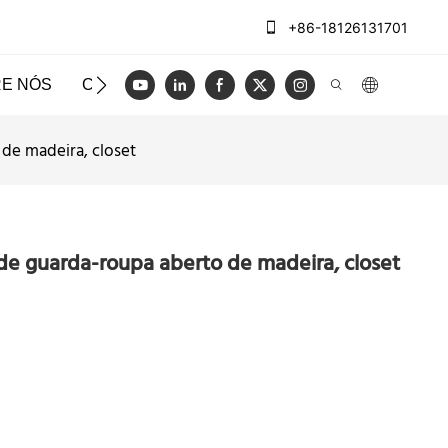
+86-18126131701
E NÓS
CASOS
BLOG
VÍDEO
ENTRE EM CO
 de madeira, closet
 de guarda-roupa aberto de madeira, closet