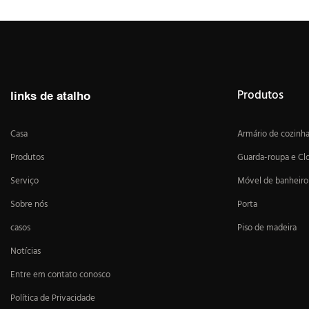
Produtos
links de atalho
Casa
Armário de cozinh
Produtos
Guarda-roupa e Cl
Serviço
Móvel de banheiro
Sobre nós
Porta
casos
Piso de madeira
Notícias
Entre em contato conosco
Política de Privacidade