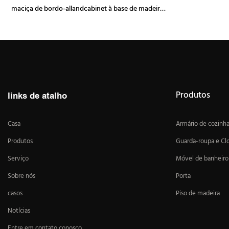
maciça de bordo-allandcabinet à base de madeira
maciça
Produtos
links de atalho
Casa
Armário de cozinh
Produtos
Guarda-roupa e Cl
Serviço
Móvel de banheiro
Sobre nós
Porta
casos
Piso de madeira
Notícias
Entre em contato conosco