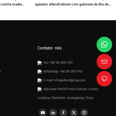
 cozinha madeira
agitador AllandCabinet com gabinete de ilha de
a ilhas duplas
nogueira preta
Contato nós
Tel.: +86 181 2613 1701
r
WhatsApp: +86 181 2613 1701
E-mail:
info@allandgroup.com
Adicionar: Rm707 Huiyi Fortune Center,
Longhua, Shenzhen, Guangdong, China