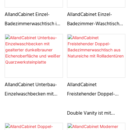
AllandCabinet Einzel-
AllandCabinet Einzel-
Badezimmerwaschtisch im
Badezimmer-Waschtisch
modernen Stil mit
mit Shiplap-Holzpaneel-
Walnussholzmaserung und
Wandmontage, Schiebetür,
integriertem
Kunstmarmorplatte
Keramikwaschbecken
AllandCabinet Unterbau-
AllandCabinet
Einzelwaschbecken mit
Freistehender Doppel-
gealterter dunkelbrauner
Badezimmerwaschtisch aus
Eichenoberfläche und
Natureiche mit
Double Vanity ist mit
weißer
Rollladentüren
Rolltüren ausgestattet, die