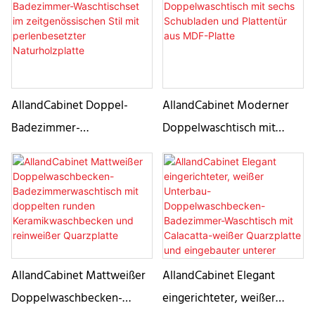
Quarzwerksteinplatte
dem modernen Design
einen Hauch von Eleganz
verleihen. Die Oberfläche
aus gekrönter Sunwashed-
Eiche erzeugt eine
AllandCabinet Doppel-
AllandCabinet Moderner
fesselnde Wärme, die
Badezimmer-
Doppelwaschtisch mit
durch die Beschläge aus
Waschtischset im
sechs Schubladen und
Champagner-Messing noch
zeitgenössischen Stil mit
Plattentür aus MDF-Platte
verstärkt wird. Drei
perlenbesetzter
Schubladen und zwei
Naturholzplatte
Rollladentüren mit
Innenregal und Schublade
bieten reichlich Stauraum
AllandCabinet Mattweißer
AllandCabinet Elegant
und behalten gleichzeitig
Doppelwaschbecken-
eingerichteter, weißer