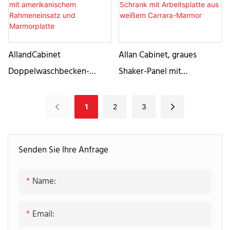
schöne Textur, die Ihre
Unterbauwaschbecken aus
Gästetoilette oder Ihr
Porzellan und einer
Badezimmer klassisch,
robusten Arbeitsplatte aus
luxuriös und
AllandCabinet
Allan Cabinet, graues
Calacatta-Marmorstein.
atemberaubend macht.
Doppelwaschbecken-
Shaker-Panel mit
Schubladen und Türen sind
Waschtisch in weißem Lack
Doppelwaschbecken, MDF-
mit sanft schließenden
mit amerikanischem
Schrank mit Arbeitsplatte
1
2
3
Gleitern ausgestattet.
Rahmeneinsatz und
aus weißem Carrara-
Verfügt über drei
Marmorplatte
Marmor
Schubladen zur
Senden Sie Ihre Anfrage
Aufbewahrung Ihrer
Badezimmerutensilien. Die
Name:
Arbeitsplatten sind mit 3
Löchern vorgebohrt, um
Email:
eine Vielzahl von