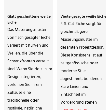
Glatt geschnittene weiße
Viertelgesägte weiße Eiche
Eiche
Rift-Cut-Eiche sorgt für
Das Maserungsmuster
gleichmäßigere
von flach gesägter Eiche
Maserungsmuster im
variiert mit Kurven und
gesamten Projektdesign.
Wellen, die über die
Diese Konsistenz ist auf
Schrankfronten verteilt
zeitgenössische oder
sind. Wenn Sie Holz in Ihr
moderne Stile
Design integrieren,
abgestimmt, bei denen
verleihen Sie Ihrem
klare Linien und
Zuhause eine
Einfachheit im
traditionelle oder
Vordergrund stehen
rustikale, natürliche