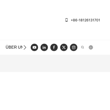
+86-18126131701
ÜBER UNS
FÄLLE
BLOGGEN
VIDEO
KONT