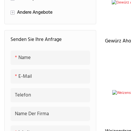
Andere Angebote
Geriffelte Platte
Arbeitsplatte aus Quarzstein
+
Arbeitsplatte aus Marmor
Speisekammer
Senden Sie Ihre Anfrage
Arbeitsplatte aus gesintertem
Wäscherei
Gewürz Aho
Stein
TV-Schrank
Name
Arbeitsplatte aus Granit
E-Mail
Telefon
Name Der Firma