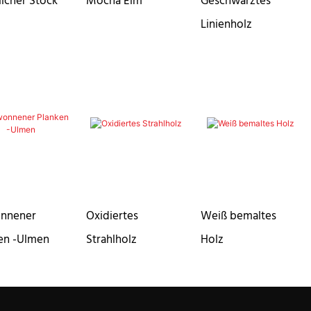
licher Stock
Mocha Elm
Geschwärztes
Linienholz
nnener
Oxidiertes
Weiß bemaltes
en -Ulmen
Strahlholz
Holz