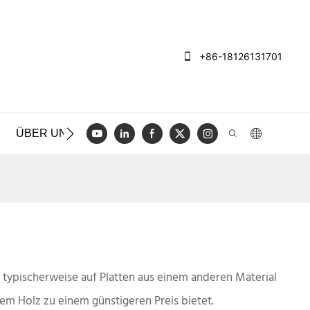
+86-18126131701
ÜBER UNS
FÄLLE
BLOGGEN
VIDEO
KONT
d typischerweise auf Platten aus einem anderen Material
m Holz zu einem günstigeren Preis bietet.