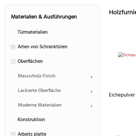
Holzfurni
Materialien & Ausführungen
Türmaterialien
Arten von Schranktüren
+
Oberflächen
Einbaupanel
-
Erhöhtes Panel
Massivholz-Finish
Shaker-Panel
Lackierte Oberfläche
Eichepulver
Schlankes Shaker-Panel
Moderne Materialien
Konstruktion
Pfosten & Lamellentüren
Arbeits platte
Plattenplatte
+