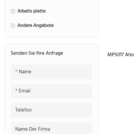
Arbeits platte
Plattenplatte
+
Andere Angebote
Geriffelte Platte
Arbeitsplatte aus Quarzstein
+
Arbeitsplatte aus Marmor
Speisekammer
Senden Sie Ihre Anfrage
Arbeitsplatte aus gesintertem
Wäscherei
MPS017 Aho
Stein
TV-Schrank
Name
Arbeitsplatte aus Granit
Email
Telefon
Name Der Firma