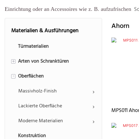
Sc
Einrichtung oder an Accessoires wie z. B. aufzufrischen
Ahorn
Materialien & Ausführungen
Türmaterialien
Arten von Schranktüren
+
Oberflächen
Einbaupanel
-
Erhöhtes Panel
Massivholz-Finish
Shaker-Panel
Lackierte Oberfläche
MPS011 Aho
Schlankes Shaker-Panel
Moderne Materialien
Konstruktion
Pfosten & Lamellentüren