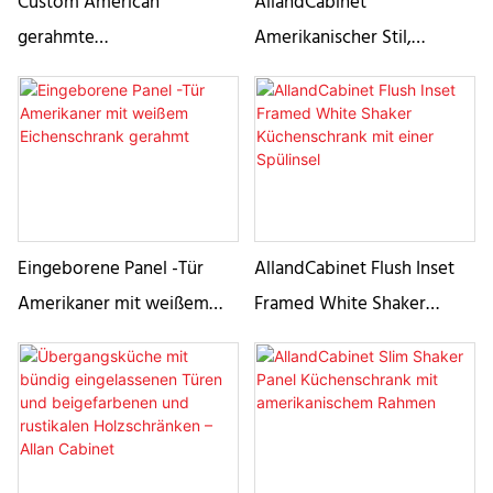
Custom American
AllandCabinet
gerahmte
Amerikanischer Stil,
Einschubküchenschrank mit
eingelassene Shaker-Platte
zwei weißen
mit Rahmen, weiß lackierter
Eichenküchenschrankinseln
Küchenschrank aus
massivem Holz mit
doppelten Inseln in
schwarzer Walnussbeize
Eingeborene Panel -Tür
AllandCabinet Flush Inset
Amerikaner mit weißem
Framed White Shaker
Eichenschrank gerahmt
Küchenschrank mit einer
Spülinsel