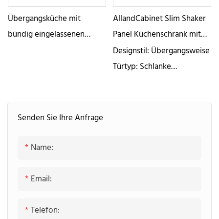
Übergangsküche mit
AllandCabinet Slim Shaker
bündig eingelassenen
Panel Küchenschrank mit
Türen und beigefarbenen
amerikanischem Rahmen
Designstil: Übergangsweise
und rustikalen
Türtyp: Schlanke
Holzschränken – Allan
Schütteltür
Cabinet
Türmaterialien: Massivholz
Finish: Mattlack lackiert
Senden Sie Ihre Anfrage
Korpuskonstruktion:
Rahmeneinlage
Name:
Korpusmaterialien:
Sperrholz
Email:
Arbeitsplatte: Quarzstein
Schubladentyp:
Telefon: