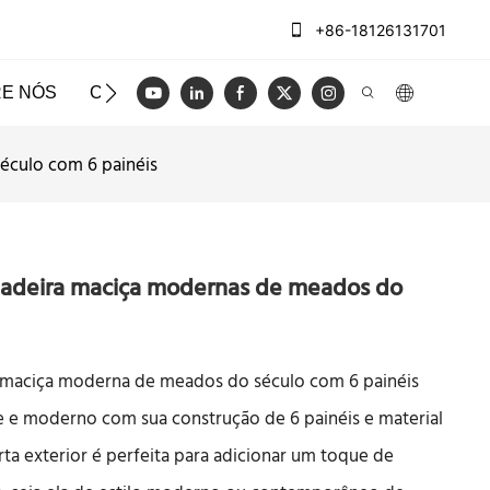
+86-18126131701
E NÓS
CASOS
BLOG
VÍDEO
ENTRE EM CO
éculo com 6 painéis
madeira maciça modernas de meados do
a maciça moderna de meados do século com 6 painéis
 e moderno com sua construção de 6 painéis e material
ta exterior é perfeita para adicionar um toque de