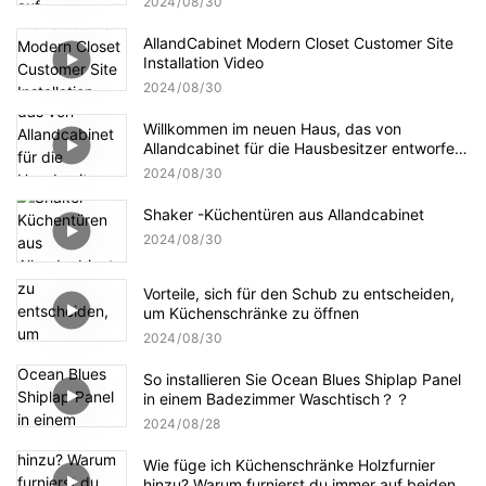
2024
08
30
AllandCabinet Modern Closet Customer Site
Installation Video
2024
08
30
Willkommen im neuen Haus, das von
Allandcabinet für die Hausbesitzer entworfen
wurde
2024
08
30
Shaker -Küchentüren aus Allandcabinet
2024
08
30
Vorteile, sich für den Schub zu entscheiden,
um Küchenschränke zu öffnen
2024
08
30
So installieren Sie Ocean Blues Shiplap Panel
in einem Badezimmer Waschtisch？？
2024
08
28
Wie füge ich Küchenschränke Holzfurnier
hinzu? Warum furnierst du immer auf beiden