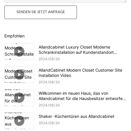
SENDEN SIE JETZT ANFRAGE
Empfohlen
Allandcabinet Luxury Closet Moderne
Schrankinstallation auf Kundenstandort
abgeschlossen
2024
08
30
AllandCabinet Modern Closet Customer Site
Installation Video
2024
08
30
Willkommen im neuen Haus, das von
Allandcabinet für die Hausbesitzer entworfen
wurde
2024
08
30
Shaker -Küchentüren aus Allandcabinet
2024
08
30