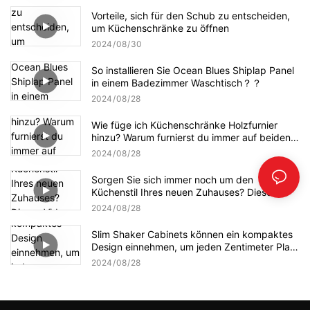
Vorteile, sich für den Schub zu entscheiden,
um Küchenschränke zu öffnen
2024
08
30
So installieren Sie Ocean Blues Shiplap Panel
in einem Badezimmer Waschtisch？？
2024
08
28
Wie füge ich Küchenschränke Holzfurnier
hinzu? Warum furnierst du immer auf beiden
Seiten eines Substrats?
2024
08
28
Sorgen Sie sich immer noch um den
Küchenstil Ihres neuen Zuhauses? Dieses
Video kann Ihnen Inspiration geben
2024
08
28
Slim Shaker Cabinets können ein kompaktes
Design einnehmen, um jeden Zentimeter Platz
voll auszunutzen
2024
08
28