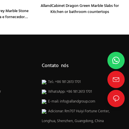
AllandCabinet Dragon Green Marble Slabs for
rey Marble Stone
Kitchen or bathroom countertops
a e fornecedores
heiro
Contato nós
Tel.: +86 181 2613 1701
r
WhatsApp: +86 181 2613 1701
E-mail:
info@allandgroup.com
Adicionar: Rm707 Huiyi Fortune Center,
Longhua, Shenzhen, Guangdong, China