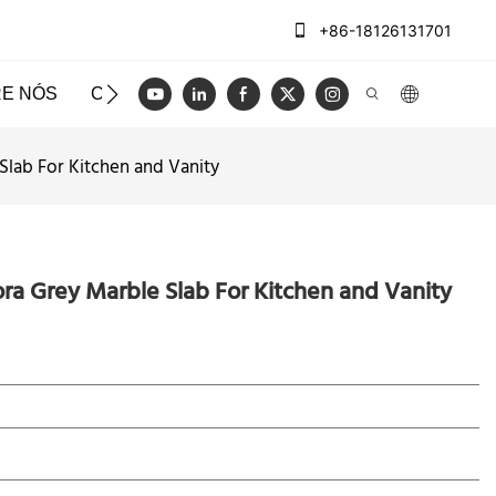
+86-18126131701
E NÓS
CASOS
BLOG
VÍDEO
ENTRE EM CO
lab For Kitchen and Vanity
ra Grey Marble Slab For Kitchen and Vanity