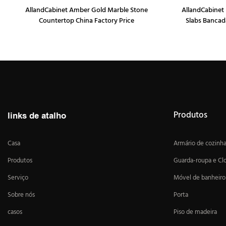
AllandCabinet Amber Gold Marble Stone
AllandCabinet 
Countertop China Factory Price
Slabs Bancad
Produtos
links de atalho
Casa
Armário de cozinh
Produtos
Guarda-roupa e Cl
Serviço
Móvel de banheiro
Sobre nós
Porta
casos
Piso de madeira