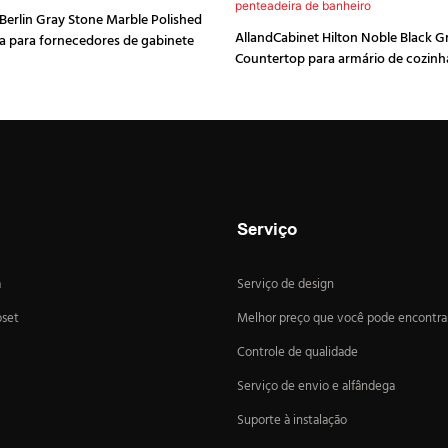
Berlin Gray Stone Marble Polished
AllandCabinet Hilton Noble Black G
a para fornecedores de gabinete
Countertop para armário de cozinh
de penteadeira de ban
Serviço
a
Serviço de design
oset
Melhor preço que você pode encontra
Controle de qualidade
Serviço de envio e alfândega
Suporte à instalação