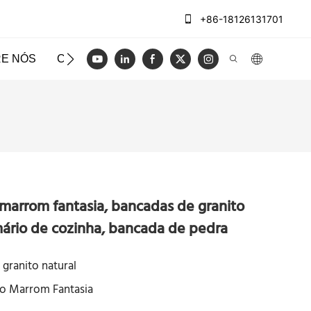
+86-18126131701
E NÓS
CASOS
BLOG
VÍDEO
ENTRE EM CO
marrom fantasia, bancadas de granito
mário de cozinha, bancada de pedra
granito natural
o Marrom Fantasia