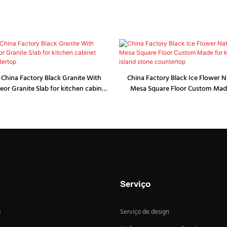
 China Factory Black Granite With
China Factory Black Ice Flower N
or Granite Slab for kitchen cabinet
Mesa Square Floor Custom Made
land stone countertop
cabinet island stone cou
Serviço
a
Serviço de design