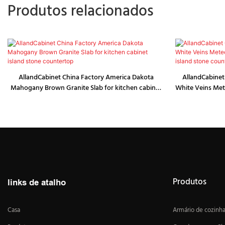
Produtos relacionados
AllandCabinet China Factory America Dakota
AllandCabinet
Mahogany Brown Granite Slab for kitchen cabinet
White Veins Mete
island stone countertop
is
Produtos
links de atalho
Casa
Armário de cozinh