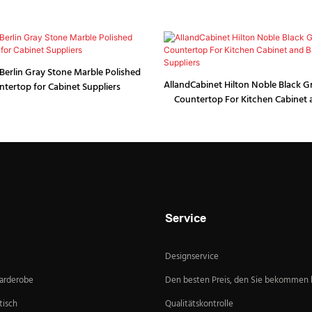
Berlin Gray Stone Marble Polished
AllandCabinet Hilton Noble Black G
ntertop for Cabinet Suppliers
Countertop For Kitchen Cabinet
Vanity Suppliers
Service
Designservice
Garderobe
Den besten Preis, den Sie bekommen
isch
Qualitätskontrolle