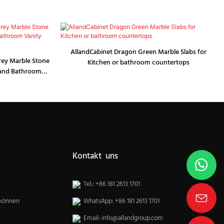
AllandCabinet Dragon Green Marble Slabs for
rey Marble Stone
Kitchen or bathroom countertops
 and Bathroom
Kontakt uns
Tel.: +86 181 2613 1701
 können
WhatsApp: +86 181 2613 1701
Email:
info@allandgroup.com