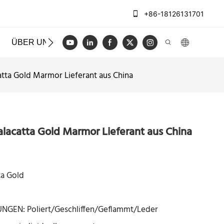
+86-18126131701
ÜBER UNS
FÄLLE
BLOGGEN
VIDEO
KONT
atta Gold Marmor Lieferant aus China
alacatta Gold Marmor Lieferant aus China
ta Gold
EN: Poliert/Geschliffen/Geflammt/Leder