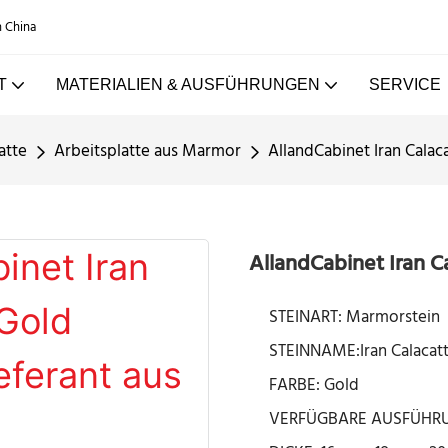
n China
T
MATERIALIEN & AUSFÜHRUNGEN
SERVICE
atte
Arbeitsplatte aus Marmor
AllandCabinet Iran Calac
AllandCabinet Iran C
STEINART: Marmorstein
STEINNAME:Iran Calacat
FARBE: Gold
VERFÜGBARE AUSFÜHRUNG