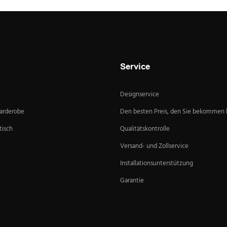
Service
Designservice
Garderobe
Den besten Preis, den Sie bekommen
isch
Qualitätskontrolle
Versand- und Zollservice
Installationsunterstützung
Garantie