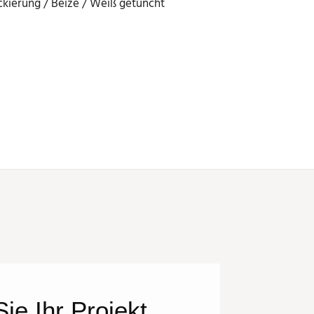
kierung / Beize / Weiß getüncht
ie Ihr Projekt