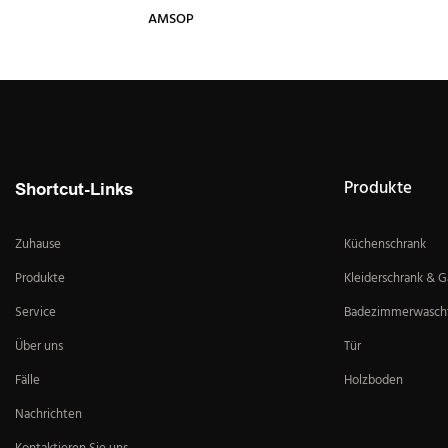
AMSOP
Produkte
Shortcut-Links
Zuhause
Küchenschrank
Produkte
Kleiderschrank & 
Service
Badezimmerwascht
Über uns
Tür
Fälle
Holzboden
Nachrichten