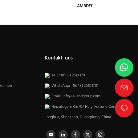
AMBDFI1
Kontakt uns
Tel.: +86 181 2613 1701
 können
WhatsApp: +86 181 2613 1701
Email:
info@allandgroup.com
Hinzufügen: Rm707 Huiyi Fortune Center,
Longhua, Shenzhen, Guangdong, China