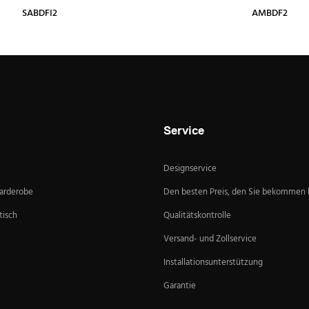
SABDFI2
AMBDF2
Service
Designservice
Garderobe
Den besten Preis, den Sie bekommen
isch
Qualitätskontrolle
Versand- und Zollservice
Installationsunterstützung
Garantie