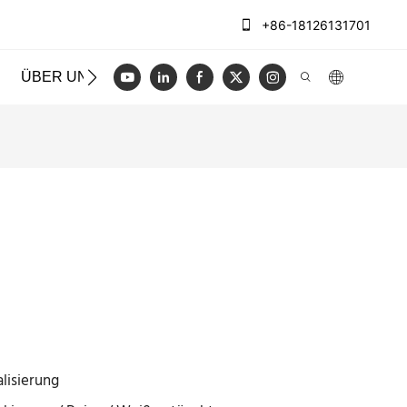
+86-18126131701
ÜBER UNS
FÄLLE
BLOGGEN
VIDEO
KONT
lisierung