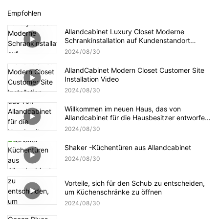
Empfohlen
Allandcabinet Luxury Closet Moderne
Schrankinstallation auf Kundenstandort
abgeschlossen
2024
08
30
AllandCabinet Modern Closet Customer Site
Installation Video
2024
08
30
Willkommen im neuen Haus, das von
Allandcabinet für die Hausbesitzer entworfen
wurde
2024
08
30
Shaker -Küchentüren aus Allandcabinet
2024
08
30
Vorteile, sich für den Schub zu entscheiden,
um Küchenschränke zu öffnen
2024
08
30