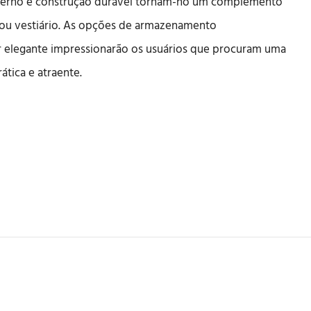
derno e construção durável tornam-no um complemento
 ou vestiário. As opções de armazenamento
ior elegante impressionarão os usuários que procuram uma
ática e atraente.