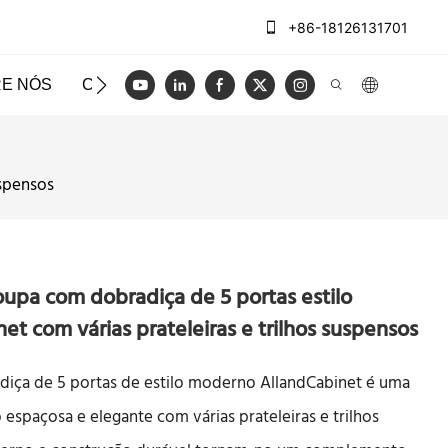
+86-18126131701
E NÓS
CASOS
BLOG
VÍDEO
ENTRE EM CO
uspensos
upa com dobradiça de 5 portas estilo
t com várias prateleiras e trilhos suspensos
iça de 5 portas de estilo moderno AllandCabinet é uma
spaçosa e elegante com várias prateleiras e trilhos