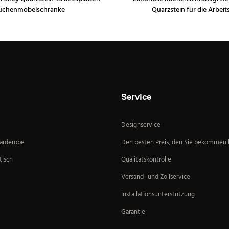
üchenmöbelschränke
Quarzstein für die Arbeit
Service
Designservice
Garderobe
Den besten Preis, den Sie bekommen
isch
Qualitätskontrolle
Versand- und Zollservice
Installationsunterstützung
Garantie