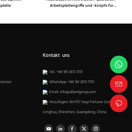
splatte
Arbeitsplattengriffe und -knöpfe für
Küchenschränke
Kontakt uns
Tel.: +86 181 2613 1701
 können
WhatsApp: +86 181 2613 1701
Email:
info@allandgroup.com
Hinzufügen: Rm707 Huiyi Fortune Center,
Longhua, Shenzhen, Guangdong, China