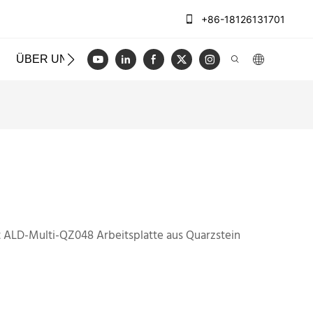
+86-18126131701
ÜBER UNS
FÄLLE
BLOGGEN
VIDEO
KONT
t ALD-Multi-QZ048 Arbeitsplatte aus Quarzstein