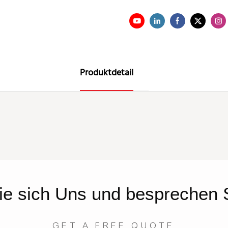
Produktdetail
ie sich
Uns
und besprechen S
GET A FREE QUOTE