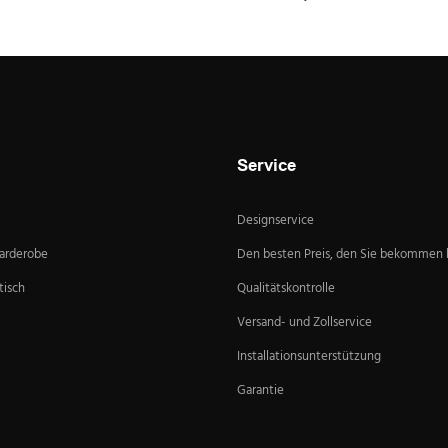
Service
Designservice
Garderobe
Den besten Preis, den Sie bekommen
isch
Qualitätskontrolle
Versand- und Zollservice
Installationsunterstützung
Garantie