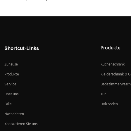
Produkte
Shortcut-Links
Zuhause
Küchenschrank
Produkte
Kleiderschrank & 
Service
Badezimmerwascht
Über uns
Tür
Fälle
Holzboden
Nachrichten
Kontaktieren Sie uns