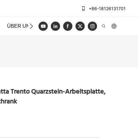
+86-18126131701
ÜBER UNS
FÄLLE
BLOGGEN
VIDEO
KONT
tta Trento Quarzstein-Arbeitsplatte,
chrank