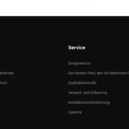
Service
Designservice
Garderobe
Den besten Preis, den Sie bekommen
isch
Qualitätskontrolle
Versand- und Zollservice
Installationsunterstützung
Garantie