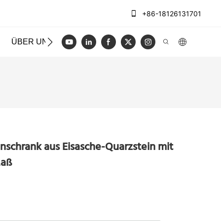
+86-18126131701
ÜBER UNS
FÄLLE
BLOGGEN
VIDEO
KONT
nschrank aus Eisasche-Quarzstein mit
Maß