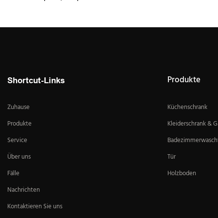
Produkte
Shortcut-Links
Zuhause
Küchenschrank
Produkte
Kleiderschrank & 
Service
Badezimmerwascht
Über uns
Tür
Fälle
Holzboden
Nachrichten
Kontaktieren Sie uns